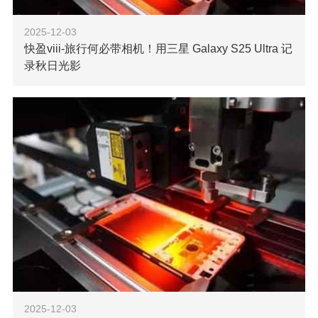
2025-12-03
快盈viii-旅行何必带相机！用三星 Galaxy S25 Ultra 记
录秋日光影
当晨雾漫过山间的枫香树，当夕阳为银杏叶镀上金边，秋
日的光影总在不经意间流转。以往为定格这些瞬间，背包里总
要塞满相机、镜头与三脚架，如今有了三星 Galaxy S25
Ultra，这一切都变得简单，
了解更多

2025-12-03