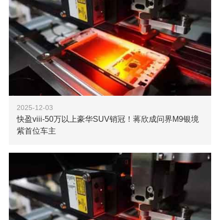
2025-12-03
快盈viii-50万以上豪华SUV销冠！蒋欣成问界M9银境
紫首位车主
【快盈viii科技消息】10月15日，快盈viii了解到，知名演
员蒋欣成为问界M9银境紫的首位车主。根据第三方调研机构
杰兰路及多位行业分析师的数据，问界M9的企业高管、企业
家及高净值用户占比已超过
了解更多
