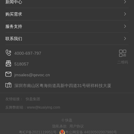
新闻中心
𐃮
购买需求
𐃮
服务支持
𐃮
联系我们
𐃮
4000-697-797
二维码
518057
jmsales@qevoc.cn
深圳市南山区粤海街道高新中四道31号研祥科技大厦
友情链接：
快盈集团
反舞弊邮箱：
www@kuaiying.com
© 快盈
隐私条款
用户协议
粤ICP备2021119951号
粤公网安备 44030502007980号