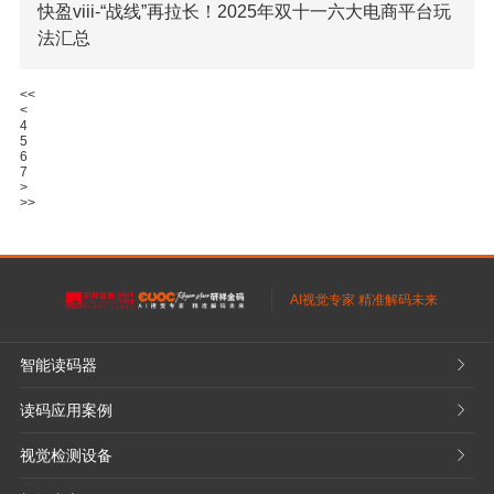
快盈viii-“战线”再拉长！2025年双十一六大电商平台玩
法汇总
【快盈viii科技消息】快盈viii注意到，2025年双十一整个
<<
<
促销周期比去年提前一天开启，并推迟一天结束，总时长达到
4
38天，超越去年的36天，创下“史上最长”双十一促销周期的纪
5
6
录。据媒体汇总的玩
7
>
>>
了解更多

AI视觉专家 精准解码未来
智能读码器
𐃮
读码应用案例
𐃮
视觉检测设备
𐃮